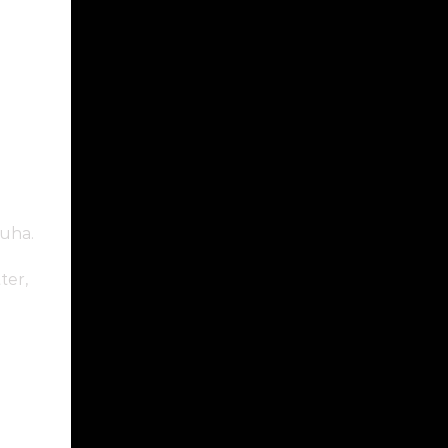
kuha.
ter,