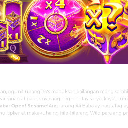
n, ngunit upang ito's mabuksan kailangan mong sambi
amanan at papremyo ang naghihintay sa iyo, kaya't lum
Baba: Open! Sesame!
Ang larong Ali Baba ay nagtatagla
ultiplier at makakuha ng hile-hilerang Wild para ang 