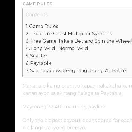
GAME RULES
Contents:
Game Rules
Treasure Chest Multiplier Symbols
Free Game Take a Bet and Spin the Wheel
Long Wild , Normal Wild
Scatter
Paytable
Saan ako pwedeng maglaro ng Ali Baba?
Mananalo ka ng premyo kapag nakakuha ka n
kanan ayon sa akmang halaga sa Paytable.
Mayroong 32,400 na uri ng payline.
Only the biggest payout is considered for eac
bibilangin sa iyong premyo.