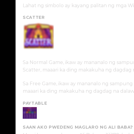
Lahat ng simbolo ay kayang palitan ng mga Wil
SCATTER
Sa Normal Game, ikaw ay mananalo ng sampung
Scatter, maaari ka ding makakuha ng dagdag 
Sa Free Game, ikaw ay mananalo ng sampung (1
maaari ka ding makakuha ng dagdag na dalawa
PAYTABLE
SAAN AKO PWEDENG MAGLARO NG ALI BABA?