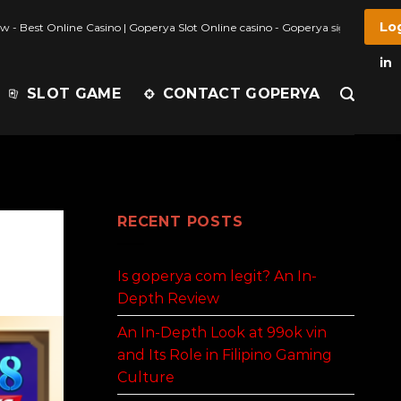
Lo
e Casino | Goperya Slot Online casino
-
Goperya signup/ register now! The b
in
SLOT GAME
CONTACT GOPERYA
RECENT POSTS
Is goperya com legit? An In-
Depth Review
An In-Depth Look at 99ok vin
and Its Role in Filipino Gaming
Culture