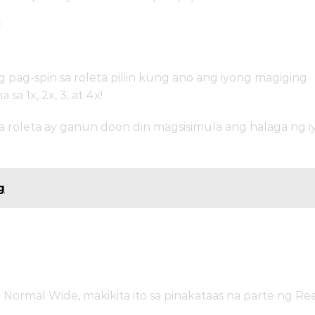
!
pag-spin sa roleta piliin kung ano ang iyong magiging
a 1x, 2x, 3, at 4x!
sa roleta ay ganun doon din magsisimula ang halaga ng 
g
ormal Wide, makikita ito sa pinakataas na parte ng Ree