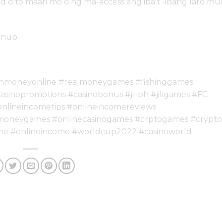
od dito maari mo ding ma-access ang iba't -ibang laro mul
ignup
#earnmoneyonline #realmoneygames #fishinggames
casinopromotions #casinobonus #jiliph #jiligames #FC
#onlineincometips #onlineincomereviews
moneygames #onlinecasinogames #crptogames #crypt
me #onlineincome #worldcup2022 #casinoworld