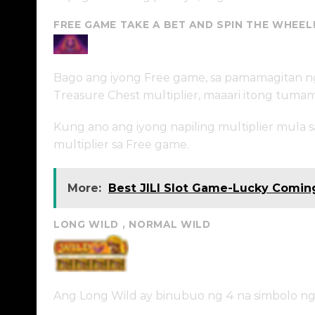
FREE GAME TAKE A BET AND SPIN THE WHEEL
Bago ang iyong Free game, sa pamamagitan ng 
Treasure Chest multiplier, maaari itong tumama s
Kung ano ang iyong napiling multiplier mula 
multiplier sa Free game.
More:
Best JILI Slot Game-Lucky Comin
LONG WILD , NORMAL WILD
Ang Long Wild ay binubuo ng 4 na simbolo ng N